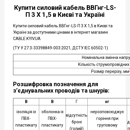
Купити силовий кабель ВВГнг-LS-
П 3 Х 1,5 в Києві та Україні
Купити силовий кабель ВВГнг-LS-П 3 Х 1,5 в Києві та
Україні за доступними цінами в інтернет магазині
CABLE.KYIV.UA
(ТУ У 27.3-33398849-003:2021, ДСТУ IEC 60502-1)
Номінальна змінна напру
Кількість струмопровідних
Розмір перерізу, мм
Розшифровка позначення для
з’єднувальних проводів та шнурів:
В
В
Г
нг
ізоляція із
оболонка із
нерозповсюджує
відсутність
ПВХ-
ПВХ-
горіння при
броні
д
пластикату
пластикату
груповому
(голий)
п