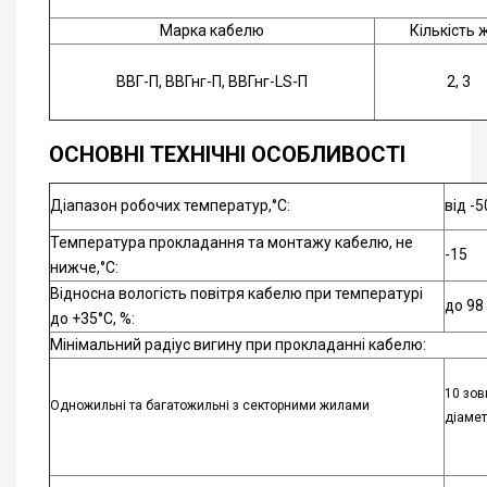
Марка кабелю
Кількість 
ВВГ-П, ВВГнг-П, ВВГнг-LS-П
2, 3
ОСНОВНІ ТЕХНІЧНІ ОСОБЛИВОСТІ
Діапазон робочих температур,°С:
від -5
Температура прокладання та монтажу кабелю, не
-15
нижче,°С:
Відносна вологість повітря кабелю при температурі
до 98
до +35°С, %:
Мінімальний радіус вигину при прокладанні кабелю:
10 зов
Одножильні та багатожильні з секторними жилами
діамет