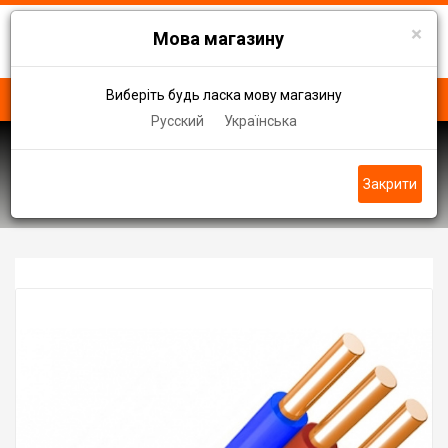
×
Мова магазину
Виберіть будь ласка мову магазину
Русский
Українська
Кабель ВВГ
Кабель ВВГ нг-LS П 3 Х 1,5
Закрити