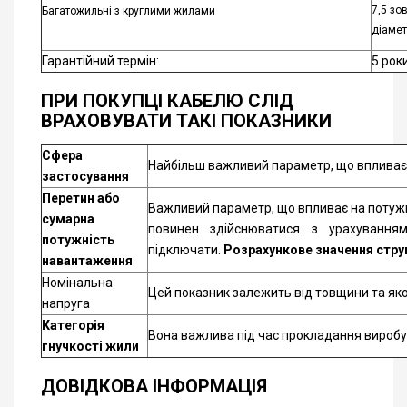
7,5 зо
Багатожильні з круглими жилами
діамет
Гарантійний термін:
5 рок
ПРИ ПОКУПЦІ КАБЕЛЮ СЛІД
ВРАХОВУВАТИ ТАКІ ПОКАЗНИКИ
Сфера
Найбільш важливий параметр, що впливає н
застосування
Перетин або
Важливий параметр, що впливає на потужн
сумарна
повинен здійснюватися з урахуванням
потужність
підключати.
Розрахункове значення стру
навантаження
Номінальна
Цей показник залежить від товщини та яко
напруга
Категорія
Вона важлива під час прокладання виробу
гнучкості жили
ДОВІДКОВА ІНФОРМАЦІЯ