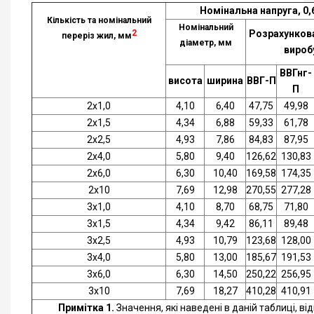
Номінальна напруга, 0,
Кількість та номінальний
Номінальний
2
Розрахункова
переріз жил, мм
діаметр, мм
виробу
ВВГнг-
висота
ширина
ВВГ-П
П
2х1,0
4,10
6,40
47,75
49,98
2х1,5
4,34
6,88
59,33
61,78
2х2,5
4,93
7,86
84,83
87,95
2х4,0
5,80
9,40
126,62
130,83
2х6,0
6,30
10,40
169,58
174,35
2х10
7,69
12,98
270,55
277,28
3х1,0
4,10
8,70
68,75
71,80
3х1,5
4,34
9,42
86,11
89,48
3х2,5
4,93
10,79
123,68
128,00
3х4,0
5,80
13,00
185,67
191,53
3х6,0
6,30
14,50
250,22
256,95
3х10
7,69
18,27
410,28
410,91
Примітка 1.
Значення, які наведені в даній таблиці, в