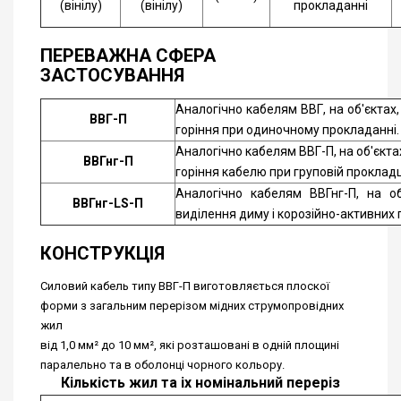
(вінілу)
(вінілу)
прокладанні
П
ЕРЕВАЖНА СФЕРА
ЗАСТОСУВАННЯ
Аналогічно кабелям ВВГ, на об'єктах
ВВГ-П
горіння при одиночному прокладанні.
Аналогічно кабелям ВВГ-П, на об'єкт
ВВГнг-П
горіння кабелю при груповій прокладц
Аналогічно кабелям ВВГнг-П, на о
ВВГнг-LS-П
виділення диму і корозійно-активних газ
КОНСТРУКЦІЯ
Силовий кабель типу ВВГ-П виготовляється плоскої
форми з загальним перерізом мідних струмопровідних
жил
від 1,0 мм² до 10 мм², які розташовані в одній площині
паралельно та в оболонці чорного кольору.
Кількість жил та іх номінальний переріз