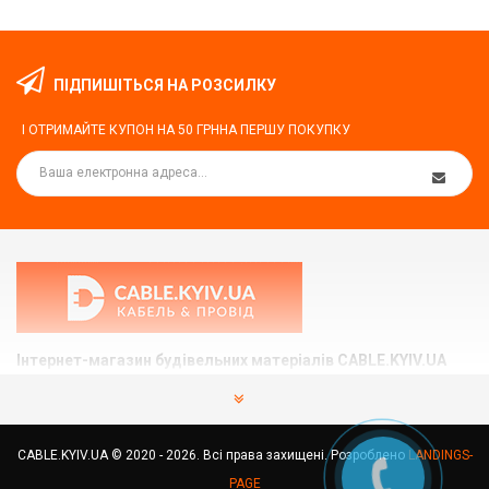
ПІДПИШІТЬСЯ НА РОЗСИЛКУ
І ОТРИМАЙТЕ КУПОН НА
50 ГРН
НА ПЕРШУ ПОКУПКУ
Інтернет-магазин будівельних матеріалів CABLE.KYIV.UA
Ми допоможемо вам підібрати та купити те, що Вам
потрібно.
CABLE.KYIV.UA © 2020 - 2026. Всі права захищені. Розроблено
LANDINGS-
Україна, м.Київ вул. Здолбунівська 7
PAGE