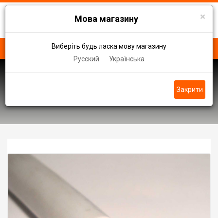
×
Мова магазину
Виберіть будь ласка мову магазину
Русский
Українська
Гнучкий кабель з мідним екраном
Закрити
Кабель керування 7 Х 2.5 кв. мм