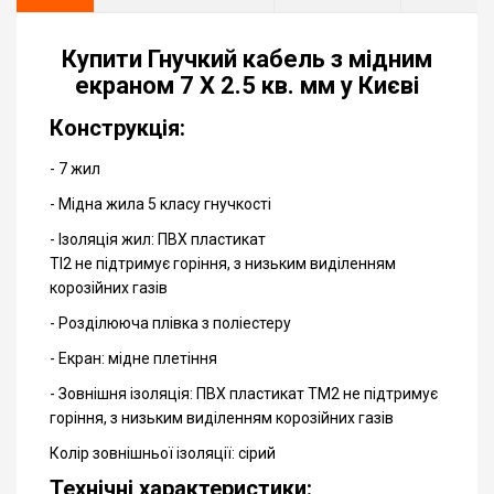
Купити Гнучкий кабель з мідним
екраном 7 Х 2.5 кв. мм у Києві
Конструкція:
- 7 жил
- Мідна жила 5 класу гнучкості
- Ізоляція жил: ПВХ пластикат
TI2 не підтримує горіння, з низьким виділенням
корозійних газів
- Розділююча плівка з поліестеру
- Екран: мідне плетіння
- Зовнішня ізоляція: ПВХ пластикат ТМ2 не підтримує
горіння, з низьким виділенням корозійних газів
Колір зовнішньої ізоляції: сірий
Технічні характеристики: