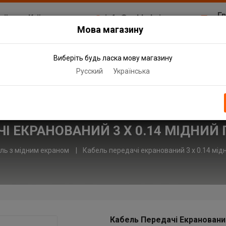
Г
аїна, м.Київ
info@cable.kyiv.ua
. Здолбунівська 7
Пн
Мова магазину
+38 (067) 582-11-16
Сб
+38 (066) 210-97-94
МОВИТИ ДЗВІНОК
Нд
Виберіть будь ласка мову магазину
Русский
Українська
КЦІЇ
ІНФОРМАЦІЯ
КОНТАКТИ
І ЕКРАНОВАНИЙ 3 Х 0.14 МІДНИЙ
ель з мідним екраном
Кабель передачі екранований 3 х 0.14 мід
Кабель Передачі Екранований