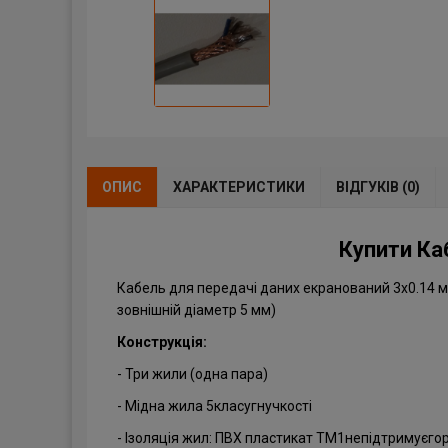
ОПИС
ХАРАКТЕРИСТИКИ
ВІДГУКІВ (0)
Купити Каб
Кабель для передачі даних екранований 3х0.14 мі
зовнішній діаметр 5 мм)
Конструкція:
- Три жили (одна пара)
- Мідна жила 5класугнучкості
- Ізоляція жил: ПВХ пластикат TM1непідтримуєгор