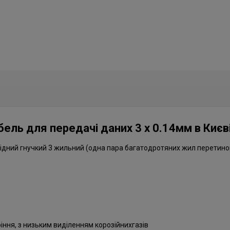
ель для передачі даних 3 х 0.14мм в Києві
дний гнучкий 3 жильний (одна пара багатодротяних жил перетином 
іння, з низьким виділенням корозійнихгазів