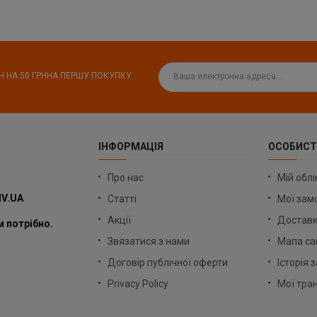
Н НА
50 ГРН
НА ПЕРШУ ПОКУПКУ
ІНФОРМАЦІЯ
ОСОБИСТ
Про нас
Мій облі
IV.UA
Статті
Мої зам
Акції
Доставк
 потрібно.
Звязатися з нами
Мапа са
Договір публічної оферти
Історія
Privacy Policy
Мої тран