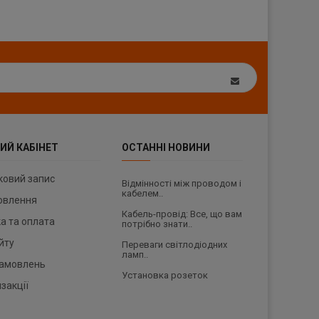
ИЙ КАБІНЕТ
ОСТАННІ НОВИНИ
ковий запис
Відмінності між проводом і
кабелем..
овлення
Кабель-провід: Все, що вам
а та оплата
потрібно знати..
йту
Переваги світлодіодних
ламп..
 замовлень
Установка розеток
закції