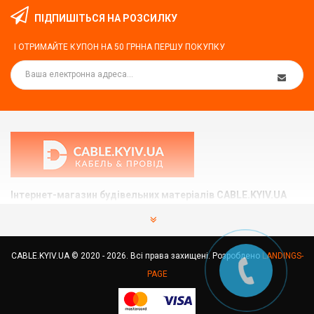
ПІДПИШІТЬСЯ НА РОЗСИЛКУ
І ОТРИМАЙТЕ КУПОН НА
50 ГРН
НА ПЕРШУ ПОКУПКУ
Інтернет-магазин будівельних матеріалів CABLE.KYIV.UA
Ми допоможемо вам підібрати та купити те, що Вам
потрібно.
CABLE.KYIV.UA © 2020 - 2026. Всі права захищені. Розроблено
LANDINGS-
Україна, м.Київ вул. Здолбунівська 7
PAGE
+38 (066) 210-97-94
,
+38 (067) 582-11-16
info@cable.kyiv.ua