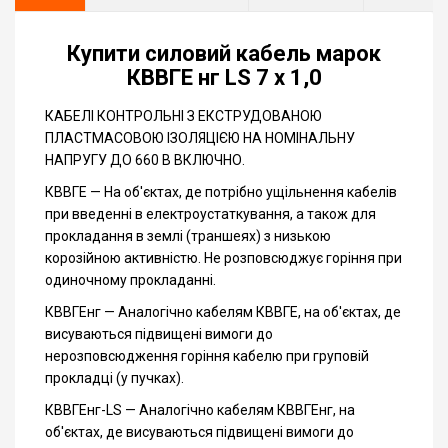
Купити силовий кабель марок
КВВГЕ нг LS 7 х 1,0
КАБЕЛІ КОНТРОЛЬНІ З ЕКСТРУДОВАНОЮ
ПЛАСТМАСОВОЮ ІЗОЛЯЦІЄЮ НА НОМІНАЛЬНУ
НАПРУГУ ДО 660 В ВКЛЮЧНО.
КВВГЕ — На об'єктах, де потрібно ущільнення кабелів
при введенні в електроустаткування, а також для
прокладання в землі (траншеях) з низькою
корозійною активністю. Не розповсюджує горіння при
одиночному прокладанні.
КВВГЕнг — Аналогічно кабелям КВВГЕ, на об'єктах, де
висуваються підвищені вимоги до
нерозповсюдження горіння кабелю при груповій
прокладці (у пучках).
КВВГЕнг-LS — Аналогічно кабелям КВВГЕнг, на
об'єктах, де висуваються підвищені вимоги до