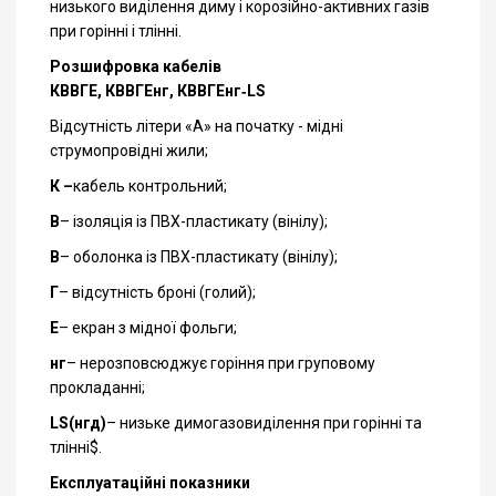
низького виділення диму і корозійно-активних газів
при горінні і тлінні.
Розшифровка кабелів
КВВГЕ, КВВГЕнг, КВВГЕнг‑LS
Відсутність літери «А» на початку - мідні
струмопровідні жили;
К –
кабель контрольний;
В
– ізоляція із ПВХ-пластикату (вінілу);
В
– оболонка із ПВХ-пластикату (вінілу);
Г
– відсутність броні (голий);
Е
– екран з мідної фольги;
нг
– нерозповсюджує горіння при груповому
прокладанні;
LS(нгд)
– низьке димогазовиділення при горінні та
тлінні$.
Експлуатаційні показники