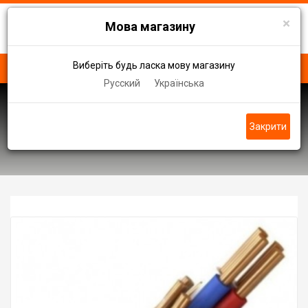
×
Мова магазину
Виберіть будь ласка мову магазину
Русский
Українська
КВВГ, КВВГе, КВБбШВ
Закрити
Кабель провід КВВГе нг LS 7 х 1,0