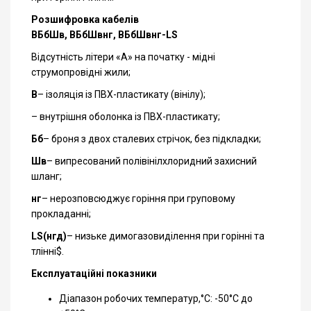
Розшифровка кабелів
ВБбШв, ВБбШвнг, ВБбШвнг-LS
Відсутність літери «А» на початку - мідні
струмопровідні жили;
В
– ізоляція із ПВХ-пластикату (вінілу);
– внутрішня оболонка із ПВХ-пластикату;
Бб
– броня з двох сталевих стрічок, без підкладки;
Шв
– випресований полівінілхлоридний захисний
шланг;
нг
– нерозповсюджує горіння при груповому
прокладанні;
LS(нгд)
– низьке димогазовиділення при горінні та
тлінні$.
Експлуатаційні показники
Діапазон робочих температур,°С: -50°С до