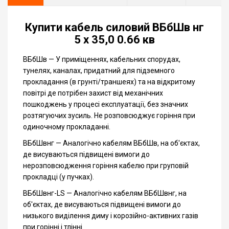
Купити кабель силовий ВБбШв нг
5 x 35,0 0.66 кв
ВБбШв — У приміщеннях, кабельних спорудах,
тунелях, каналах, придатний для підземного
прокладання (в грунті/траншеях) та на відкритому
повітрі де потрібен захист від механічних
пошкоджень у процесі експлуатації, без значних
розтягуючих зусиль. Не розповсюджує горіння при
одиночному прокладанні.
ВБбШвнг — Аналогічно кабелям ВБбШв, на об'єктах,
де висуваються підвищені вимоги до
нерозповсюдження горіння кабелю при груповій
прокладці (у пучках).
ВБбШвнг-LS — Аналогічно кабелям ВБбШвнг, на
об'єктах, де висуваються підвищені вимоги до
низького виділення диму і корозійно-активних газів
при горінні і тлінні.