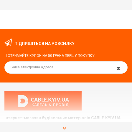
ПІДПИШІТЬСЯ НА РОЗСИЛКУ
І ОТРИМАЙТЕ КУПОН НА
50 ГРН
НА ПЕРШУ ПОКУПКУ
Інтернет-магазин будівельних матеріалів CABLE.KYIV.UA
Ми допоможемо вам підібрати та купити те, що Вам