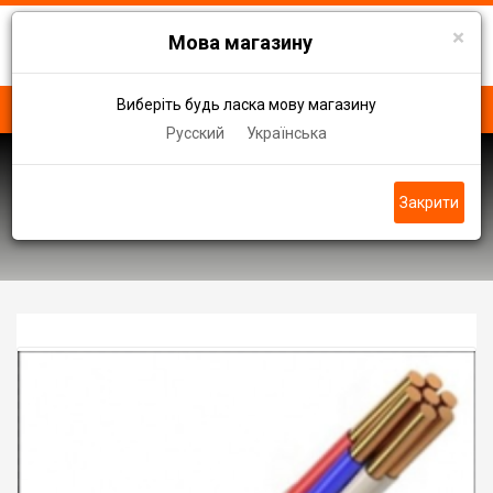
×
Мова магазину
Виберіть будь ласка мову магазину
Русский
Українська
Кабель ВБбШв АППВ, АВВГ
Закрити
Кабель провод ВБбШв нг 5 x 35,0 0.66 кв