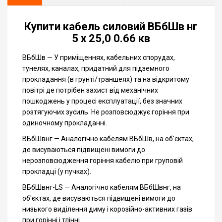
Купити кабель силовий ВБбШв нг
5 x 25,0 0.66 кв
ВБбШв — У приміщеннях, кабельних спорудах,
тунелях, каналах, придатний для підземного
прокладання (в грунті/траншеях) та на відкритому
повітрі де потрібен захист від механічних
пошкоджень у процесі експлуатації, без значних
розтягуючих зусиль. Не розповсюджує горіння при
одиночному прокладанні.
ВБбШвнг — Аналогічно кабелям ВБбШв, на об'єктах,
де висуваються підвищені вимоги до
нерозповсюдження горіння кабелю при груповій
прокладці (у пучках).
ВБбШвнг-LS — Аналогічно кабелям ВБбШвнг, на
об'єктах, де висуваються підвищені вимоги до
низького виділення диму і корозійно-активних газів
при горінні і тлінні.