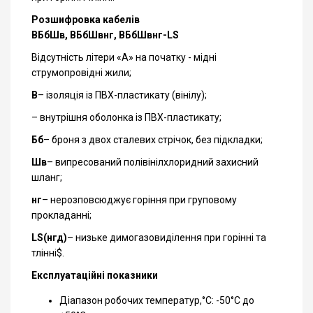
Розшифровка кабелів
ВБбШв, ВБбШвнг, ВБбШвнг-LS
Відсутність літери «А» на початку - мідні
струмопровідні жили;
В
– ізоляція із ПВХ-пластикату (вінілу);
– внутрішня оболонка із ПВХ-пластикату;
Бб
– броня з двох сталевих стрічок, без підкладки;
Шв
– випресований полівінілхлоридний захисний
шланг;
нг
– нерозповсюджує горіння при груповому
прокладанні;
LS(нгд)
– низьке димогазовиділення при горінні та
тлінні$.
Експлуатаційні показники
Діапазон робочих температур,°С: -50°С до