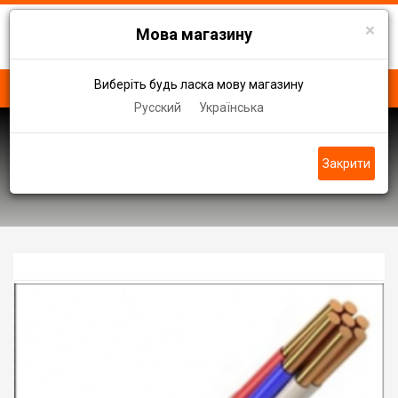
×
Мова магазину
Виберіть будь ласка мову магазину
Русский
Українська
Кабель ВБбШв АППВ, АВВГ
Закрити
Кабель провод ВБбШв нг 5 x 25,0 0.66 кв