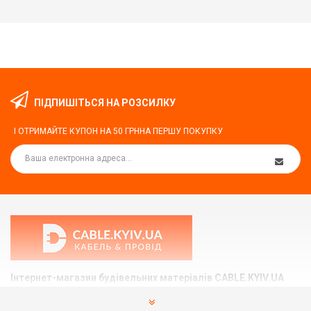
ПІДПИШІТЬСЯ НА РОЗСИЛКУ
І ОТРИМАЙТЕ КУПОН НА
50 ГРН
НА ПЕРШУ ПОКУПКУ
Інтернет-магазин будівельних матеріалів CABLE.KYIV.UA
Ми допоможемо вам підібрати та купити те, що Вам